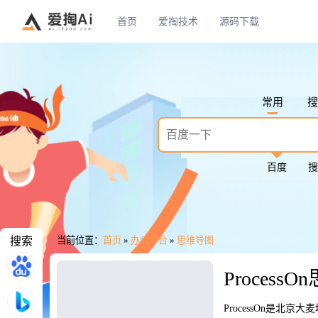
首页
爱掏技术
源码下载
常用
搜
百度
搜
搜索
当前位置：
首页
»
办公平台
»
思维导图
Proces
ProcessOn是