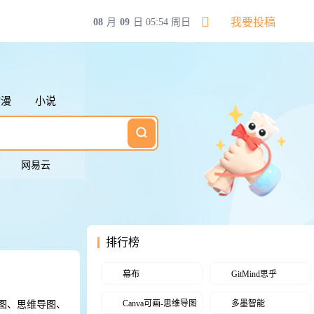
搜索快捷键
我要投稿
08
月
09
日
05:54 周日
切换下一个搜索
切换上一个搜索
清空输入框内容
返回第一个搜索
动漫
小说
标
切换下一个搜索
网易云
排行榜
幕布
GitMind思乎
Canva可画-思维导图
多墨智能
程图、思维导图、