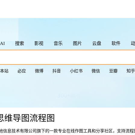
Tab
Shift + Tab
Esc
Esc按2次
AI
搜索
影视
音乐
图片
云盘
软件
鼠标点击图
本站
必应
微博
抖音
小红书
微信
豆瓣
知乎
sOn思维导图流程图
北京大麦地信息技术有限公司旗下的一款专业在线作图工具和分享社区，支持流