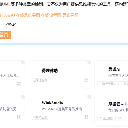
和UML等多种类型的绘制。它不仅为用户提供思维视觉化的工具，还构建
ProcessO
在线思维导图
在线流程图
思维导图
11:25:49
首页
靠谱AI
得理律助
法唠AI是一个基于人工智能技术的法律咨询平台，它利用先进的自然语言处理和机器学习技术，为用户提供高效
AI法律服务
AI聊天机器人
AI对
WinkStudio
厚德云 – 
Paxton AI是一个多功能的无代码平台
WinkStudio是美图秀秀推出的高清画质修复神器，提供专业的视频美化能力，实现优质的人像处理。同
AI视频后期
AI企业服务
GPU