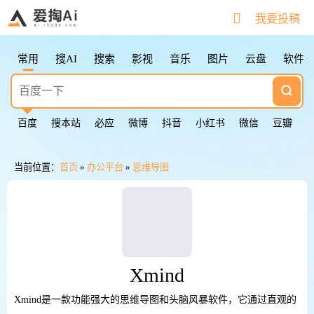
搜索快捷键
我要投稿
Tab
切换下一个
Shift + Tab
切换上一个
常用
搜AI
搜索
影视
音乐
图片
云盘
软件
Esc
清空输入框
Esc按2次
返回第一个
鼠标点击图标
切换下一个
百度
搜本站
必应
微博
抖音
小红书
微信
豆瓣
当前位置：
首页
»
办公平台
»
思维导图
Xmind
Xmind是一款功能强大的思维导图和头脑风暴软件，它通过直观的