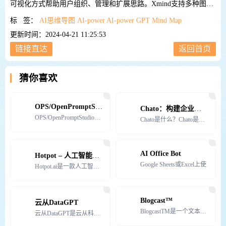
可视化方式帮助用户组织、管理和扩展思路。Xmind支持多种图表
类型，让用户能够以最适合自己的方式捕捉创意和规划项目。
标 签：
AI思维导图
AI-power
AI-power
GPT
Mind Map
更新时间：2024-04-21 11:25:53
链接直达
返回首页
猜你喜欢
OPS/OpenPromptStudio
Chato：构建企业聊天机器人
OPS/OpenPromptStudio是一款服务于 AI 绘画工具的 AI 提示词生成器。OPS
Chato是什么？Chato是AI驱动的企业对话机器人助理。Chato都可以变身成为什么？设计助理机
AI Office Bot
Hotpot – 人工智能AI绘画免费平台
Google Sheets或Excel上使
Hotpot.ai是一款人工智能AI绘图工具，提供各种图形创建和图像编辑的工具和模板，让你的想象变成
Blogcast™
云从DataGPT
BlogcastTM是一个文本转语音的工具
云从DataGPT是云从科技推出的国内首款AI原生数据分析产品。这款产品基于云从自主研发的从容多模态