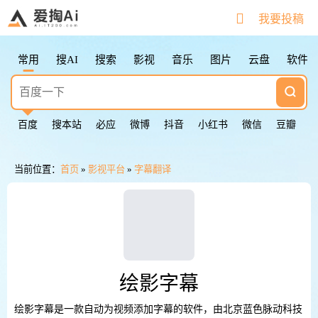
搜索快捷键
我要投稿
Tab
切换下一个
Shift + Tab
切换上一个
常用
搜AI
搜索
影视
音乐
图片
云盘
软件
Esc
清空输入框
Esc按2次
返回第一个
鼠标点击图标
切换下一个
百度
搜本站
必应
微博
抖音
小红书
微信
豆瓣
当前位置：
首页
»
影视平台
»
字幕翻译
绘影字幕
绘影字幕是一款自动为视频添加字幕的软件，由北京蓝色脉动科技