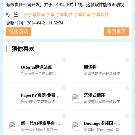
有限责任公司开发，并于2019年正式上线。这款软件能够识别视频
中的人声并将其转换为字幕，支持多达13种语言的识别及翻译，有
标 签：
AI字幕翻译
字幕
字幕制作
字幕翻译
字幕软件
效提高了字幕制作的效
更新时间：2024-04-21 11:52:34
链接直达
返回首页
猜你喜欢
Otter.ai翻译站点
翻译狗
Otter.ai是一个自动的会议记录和笔记工具，帮助团队充分利用他们的会议。它可以加入Zoom、Mi
翻译狗是杭州轻寻科技有限公司旗下运营的翻译平台，专注于提供行业数据服务的高科技企业。该平台通过大数据
PaperPP官网-免费论文查重
沉浸式翻译
PaperPP论文查重系统采用了业内领先的智能语义识别技术,可以为用户提供专业的本科,硕博,职称,毕
沉浸式翻译是一款旨在为用户提供轻松、愉悦、优雅的体验，帮助用户在互联网上畅游海量外文信息的插件。它适
新一代AI褪底平台 – AI智能在线抠图去除背景
Duolingo多邻国 – AI语言学习网站
新一代AI褪底工具是一种基于AI人工智能技术的在线图像背景去除工具，可以一键去除图片的背景。
多邻国（Duolingo）是一款由人工智能驱动的语言学习平台，提供40余种语言课程，包括英语、日语、