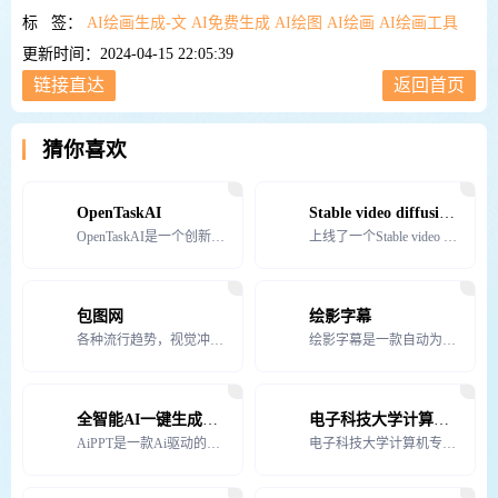
标 签：
AI绘画生成-文
AI免费生成
AI绘图
AI绘画
AI绘画工具
更新时间：2024-04-15 22:05:39
链接直达
返回首页
猜你喜欢
OpenTaskAI
Stable video diffusion online
OpenTaskAI是一个创新的人才市场，专门为AI相关的自由职业者和业务需求搭建桥梁。这个平台不仅
上线了一个Stable video diffusion online 的网站，使用 Stable V
包图网
绘影字幕
各种流行趋势，视觉冲击力强的版权广告图片设计、电商淘宝、企业办公模板素材，由顶尖的设计师供稿，符合各
绘影字幕是一款自动为视频添加字幕的软件，由北京蓝色脉动科技有限责任公司开发，并于2019年正式上线。
全智能AI一键生成PPT
电子科技大学计算机科学与工程学院
AiPPT是一款Ai驱动的PPT在线生成工具，无需复杂操作，只需要输入主题，Ai即可一键生成高质量P
电子科技大学计算机专业创建于1956年，是我国首批建立计算机专业的高校之一。1979年成立计算机系，