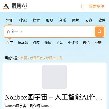
搜索快捷键
我要投稿
Tab
切换下一个
Shift + Tab
切换上一个
常用
搜AI
搜索
影视
音乐
图片
云盘
软件
Esc
清空输入框
Esc按2次
返回第一个
鼠标点击图标
切换下一个
百度
搜本站
必应
微博
抖音
小红书
微信
豆瓣
当前位置：
首页
»
绘画平台
»
绘画文生成
Nolibox画宇宙 – 人工智能AI作画网站
Nolibox画宇宙工具介绍 Nolib...