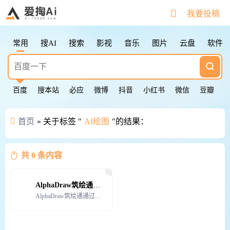
搜索快捷键
我要投稿
Tab
切换下一个
Shift + Tab
切换上一个
常用
搜AI
搜索
影视
音乐
图片
云盘
软件
Esc
清空输入框
Esc按2次
返回第一个
鼠标点击图标
切换下一个
百度
搜本站
必应
微博
抖音
小红书
微信
豆瓣
首页
» 关于标签 "
AI绘图
"的结果：
共 0 条内容
AlphaDraw筑绘通——专业的AI建筑设计平台
AlphaDraw筑绘通通过强大的AI功能和多样化的特点，为建筑工程领域的设计师和工程师提供了一个智