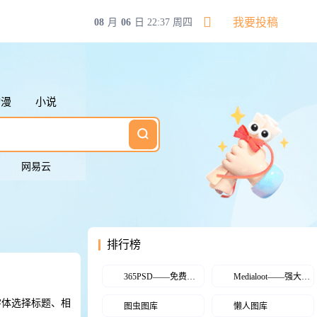
搜索快捷键
我要投稿
08
月
06
日
22:37 周四
切换下一个搜索
切换上一个搜索
清空输入框内容
返回第一个搜索
动漫
小说
标
切换下一个搜索
网易云
排行榜
365PSD——免费的PSD素材平台
Medialoot——强大的AI设计平台
用字体选择标题、相
图虫图库
懒人图库