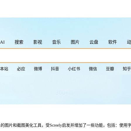
Tab
Shift + Tab
Esc
Esc按2次
AI
搜索
影视
音乐
图片
云盘
软件
鼠标点击图
本站
必应
微博
抖音
小红书
微信
豆瓣
知乎
个简单的图片和截图美化工具，受Screely启发并增加了一些功能，包括：使