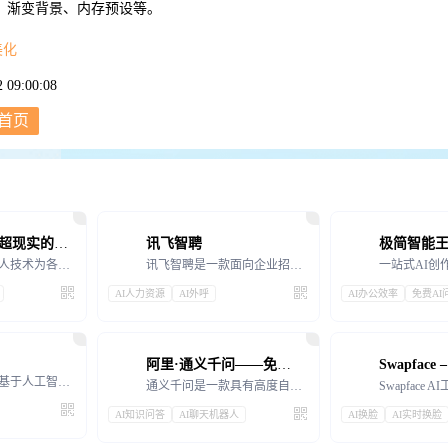
L、渐变背景、内存预设等。
美化
09:00:08
首页
相芯科技——超现实的AI虚拟平台
讯飞智聘
相芯科技的虚拟人技术为各个行业和领域提供了高度逼真、智能互动的虚拟人物形象和服务，满足了不同场景下的
讯飞智聘是一款面向企业招聘全流程的智能化解决方案。运用科大讯飞先进的智能语音、自然语言理解、计算机
一站式AI创
AI人力资源
AI外呼
AI办公效率
免费AI
阿里·通义千问——免费好用响应人类指令的大模型
Morphlin 是一款基于人工智能的工具，旨在通过为交易者提供有效的借贷策略、网格策略以及跨市场和
通义千问是一款具有高度自主知识产权的人工智能语言模型，具有强大的语言处理能力
AI知识问答
AI聊天机器人
AI换脸
AI实时换脸