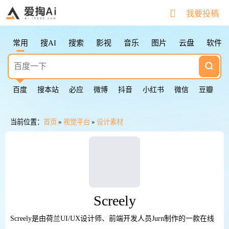
搜索快捷键
我要投稿
Tab
切换下一个
Shift + Tab
切换上一个
常用
搜AI
搜索
影视
音乐
图片
云盘
软件
Esc
清空输入框
Esc按2次
返回第一个
鼠标点击图标
切换下一个
百度
搜本站
必应
微博
抖音
小红书
微信
豆瓣
当前位置：
首页
»
视觉平台
»
设计素材
Screely
Screely是由荷兰UI/UX设计师、前端开发人员Jurn制作的一款在线