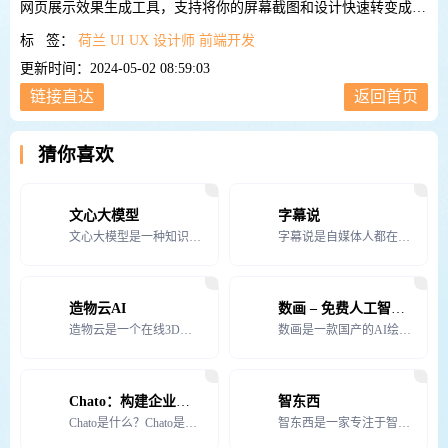
网页展示效果生成工具，支持将你的屏幕截图和设计快速转变成精
美的展示模型，你可以在任何地方共享。
标 签：
荷兰
UI
UX
设计师
前端开发
更新时间：2024-05-02 08:59:03
链接直达
返回首页
猜你喜欢
文心大模型
字幕说
文心大模型是一种知识增强的自然语言处理（NLP）模型，由百度开发。它在技术开放日上首次亮相，展示了其
字幕说是自媒体人都在用的在线语音合成、字幕及视频生成工具，制作视频无需出镜，免费在线配音且提供同步字
造物云AI
数画 – 免费人工智能AI绘画网站
造物云是一个在线3D营销设计平台，通过几千套虚拟影棚、仿真材质、高级动效和3D模型等模板库，让人人都
数画是一款国产的AI绘画生成软件，它支持用户上传自己的图片作为参考，同时提供多种绘画风格和艺术画家模
Chato：构建企业聊天机器人
智东西
Chato是什么？Chato是AI驱动的企业对话机器人助理。Chato都可以变身成为什么？设计助理机
智东西是一家专注于智能行业的媒体平台，被认为是智能行业的第一媒体。它主要以商业报道、行研报告、线上社