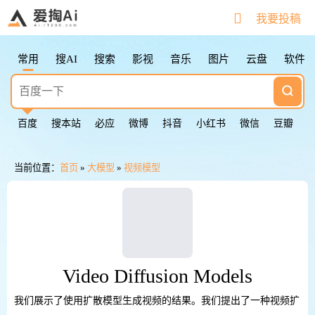
搜索快捷键
我要投稿
Tab
切换下一个
Shift + Tab
切换上一个
常用
搜AI
搜索
影视
音乐
图片
云盘
软件
Esc
清空输入框
Esc按2次
返回第一个
鼠标点击图标
切换下一个
百度
搜本站
必应
微博
抖音
小红书
微信
豆瓣
当前位置：
首页
»
大模型
»
视频模型
Video Diffusion Models
我们展示了使用扩散模型生成视频的结果。我们提出了一种视频扩