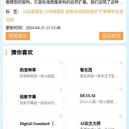
散模型的架构，它是标准图像架构的自然扩展。我们证明了这种架
构对于图像和视频数据的联合训练是有效的。为了生成长且分辨率
标 签：
AI绘画模型
AI视频模型
图像和视频数据的
扩散模型生成
更高的视频，我们引入了一种
视频
更新时间：2024-04-21 11:53:48
链接直达
返回首页
猜你喜欢
豹变种草
智东西
豹变种草是一款AI赋能的SEO内容种草工具，旨在帮助业务快速获取全网搜索流量。通过挖掘高价值关键词，
智东西是一家专注于智能行业的媒体平台，被认为是智能行业的第一媒体。它主要以商业报道、行研报告、线上社
DEJA AI
绘影字幕
DEJAAI是一款AI服装设计工具，由杭州深图智能科技有限公司专为服装设计师和服装品牌商家打造的智能
绘影字幕是一款自动为视频添加字幕的软件，由北京蓝色脉动科技有限责任公司开发，并于2019年正式上线。
Digital-Standard（Windows版）
AI论文大师