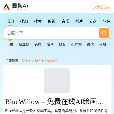
搜索快捷键
我要投稿
Tab
切换下一个
Shift + Tab
切换上一个
常用
搜AI
搜索
影视
音乐
图片
云盘
软件
Esc
清空输入框
Esc按2次
返回第一个
鼠标点击图标
切换下一个
百度
搜本站
必应
微博
抖音
小红书
微信
豆瓣
当前位置：
首页
»
大模型
»
绘画模型
BlueWillow – 免费在线AI绘画平台
BlueWillow是一款AI绘画工具，具有简单易用、多样性和灵活性等