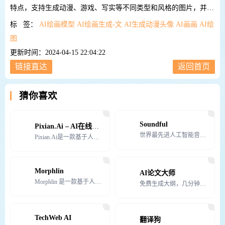
特点，支持生成动漫、游戏、写实等不同类型和风格的图片，并且
可以通过简单的在线工具体调整生成图片的效果。
标 签：
AI绘画模型
AI绘画生成-文
AI生成动漫头像
AI画画
AI绘
图
更新时间：2024-04-15 22:04:22
链接直达
返回首页
猜你喜欢
Soundful
Pixian.Ai – AI在线去除图片背景
世界最先进人工智能音乐 生成器 Sound
Pixian.Ai是一款基于人工智能的在线工具，具有去除图片背景的功能。
Morphlin
AI论文大师
Morphlin 是一款基于人工智能的工具，旨在通过为交易者提供有效的借贷策略、网格策略以及跨市场和
免费生成大纲，几分钟搞定万字论文初稿-基于GPT4.0，免费附带答辩PPT、开题报告、任务书，包过查
TechWeb AI
翻译狗