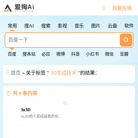
搜索快捷键
我要投稿
Tab
切换下一个
Shift + Tab
切换上一个
常用
搜AI
搜索
影视
音乐
图片
云盘
软件
Esc
清空输入框
Esc按2次
返回第一个
鼠标点击图标
切换下一个
百度
搜本站
必应
微博
抖音
小红书
微信
豆瓣
首页
» 关于标签 "
3D生成技术
"的结果：
共 0 条内容
In3D
In3D把人变成逼真的化身，使用手机摄像头