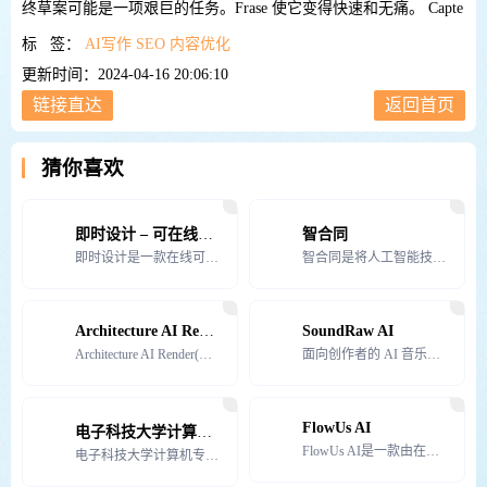
终草案可能是一项艰巨的任务。Frase 使它变得快速和无痛。 Capte
标 签：
AI写作
SEO
内容优化
更新时间：2024-04-16 20:06:10
链接直达
返回首页
猜你喜欢
即时设计 – 可在线编辑的专业UI设计平台
智合同
即时设计是一款在线可协作的UI设计工具，功能强大、易于使用，适用于各种UI设计需求。
智合同是将人工智能技术应用于法律服务的创新型高科技产品，是天津滨海高新技术产业开发区独角兽种子企业研
Architecture AI Render(mnml.ai)
SoundRaw AI
Architecture AI Render(mnml.ai)将您的手绘或数字草图转换为令人惊叹的，
面向创作者的 AI 音乐生成器，只需选择情
FlowUs AI
电子科技大学计算机科学与工程学院
FlowUs AI是一款由在线知识管理与文档协作平台FlowUs息流推出的AI创作助手。它是一款智能
电子科技大学计算机专业创建于1956年，是我国首批建立计算机专业的高校之一。1979年成立计算机系，