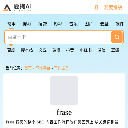
搜索快捷键
我要投稿
Tab
切换下一个
Shift + Tab
切换上一个
常用
搜AI
搜索
影视
音乐
图片
云盘
软件
Esc
清空输入框
Esc按2次
返回第一个
鼠标点击图标
切换下一个
百度
搜本站
必应
微博
抖音
小红书
微信
豆瓣
当前位置：
首页
»
写作平台
»
写作工具
frase
Frase 将您的整个 SEO 内容工作流程放在类固醇上 从关键词到最