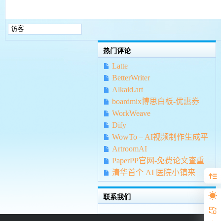
热门评论
Latte
BetterWriter
Alkaid.art
boardmix博思白板-优惠券
WorkWeave
Dify
WowTo – AI视频制作生成平
台
ArtroomAI
PaperPP官网-免费论文查重
清华首个 AI 医院小镇来
了！AI 医生自进化击败人类专
家，数天诊完 1 万名患者
联系我们