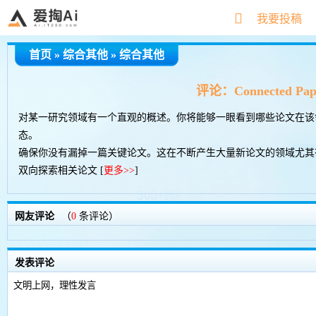
搜索快捷键
我要投稿
Tab
切换下一个
Shift + Tab
切换上一个
首页
»
综合其他
»
综合其他
Esc
清空输入框
Esc按2次
返回第一个
评论：Connected Pap
鼠标点击图标
切换下一个
对某一研究领域有一个直观的概述。你将能够一眼看到哪些论文在该
态。
确保你没有漏掉一篇关键论文。这在不断产生大量新论文的领域尤其
双向探索相关论文 [
更多>>
]
网友评论
（
0
条评论）
发表评论